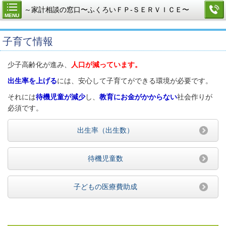
～家計相談の窓口〜ふくろいＦＰ-ＳＥＲＶＩＣＥ〜
MENU
子育て情報
少子高齢化が進み、
人口が減っています。
出生率を上げる
には、安心して子育てができる環境が必要です。
それには
待機児童が減少
し、
教育にお金がかからない
社会作りが
必須です。
出生率（出生数）
待機児童数
子どもの医療費助成