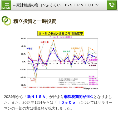
～家計相談の窓口〜ふくろいＦＰ-ＳＥＲＶＩＣＥ〜
MENU
積立投資と一時投資
2024年から「
新ＮＩＳＡ
」が始まり
非課税期間が恒久
となりまし
た。また、2024年12月からは「
ｉＤｅＣｏ
」についてはサラリー
マンの一部の方は掛金枠が拡大しました。