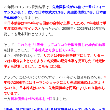
20年間のコツコツ投資結果は、
先進国株式が5.6倍で一番パフォー
マンスが良く、次いで日本株式の3.3倍、先進国債券1.7倍、日本債
券0.96倍
となりました。
※日本債券は2024年から国債の金利が上昇したため、2年連続で単
年度収益率がマイナス
となったため、2006年～2025年は20年間投
資しても元本割れとなりました。
そして、
これらを「4等分」してコツコツ分散投資した場合の結果
も計算しました。
日本株式より少し低く2.4倍。
また、4等分ではなくて、
リスクは4等分同等以下にして、リター
ンは4等分以上となるように各資産の配分比率を見直した「特定比
率」も試算しました。こちらは2.5倍。
グラフでは分かりにくいのですが、2006年から投資を始めても、
3
年後の2008年にはリーマンショックにより先進国株式は元本より
も-47％、日本株式は-45％、先進国債券は円高により-10％割れし
ています
。
一方
日本債券は+5％元本を上回
りました。
4等分、特定比率は元本を上回る日本債券が入っているため、元本