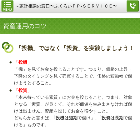
～家計相談の窓口〜ふくろいＦＰ-ＳＥＲＶＩＣＥ〜
MENU
資産運用のコツ
「投機」ではなく「投資」を実践しましょう！
「投機」
「機」を見てお金を投じることです。つまり、価格の上昇・
下降のタイミングを見て売買することで、価格の変動幅で儲
けようとすること。
「投資」
「本来持っている素質」にお金を投じること。つまり、対象
となる「素質」が良くて、それが価値を生み出さなければ儲
けは出ません。資産を投じてお金を増やすこと。
どちらかと言えば、｢
投機は短期
で儲け」、｢
投資は長期
で儲
ける」ものです。