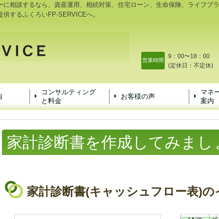
ーに相談するなら、資産運用、相続対策、住宅ローン、生命保険、ライフプ
するふくろいFP-SERVICEへ。
9：00〜18：00
営業時間
(定休日：不定休)
山梨3-7-1
コンサルティング
マネ
内
お客様の声
と料金
案内
家計診断書を作成してみまし
家計診断書(キャッシュフロー表)