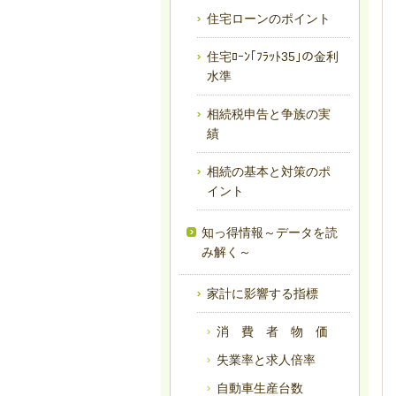
住宅ローンのポイント
住宅ﾛｰﾝ｢ﾌﾗｯﾄ35｣の金利
水準
相続税申告と争族の実
績
相続の基本と対策のポ
イント
知っ得情報～データを読
み解く～
家計に影響する指標
消 費 者 物 価
失業率と求人倍率
自動車生産台数